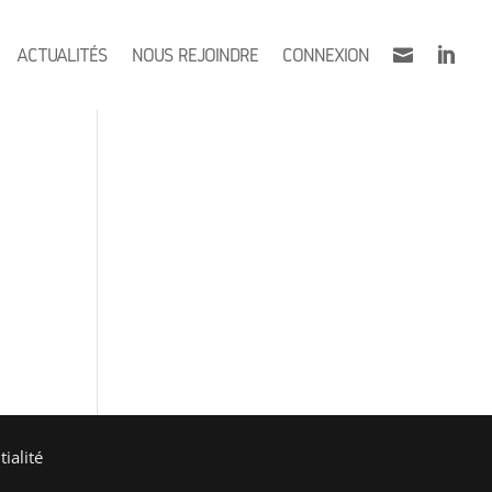
ACTUALITÉS
NOUS REJOINDRE
CONNEXION


ialité