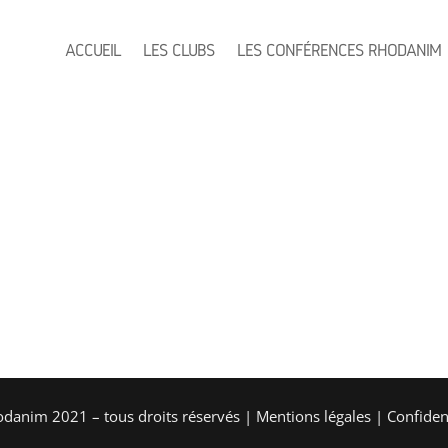
ACCUEIL
LES CLUBS
LES CONFÉRENCES RHODANIM
danim 2021 – tous droits réservés |
Mentions légales
|
Confident